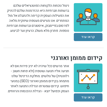
ניצול נוכחות הלקוחות הפוטנציאלים שלכם
ברשתות חברתיות היא ההזדמנות שלכם להזניק
את הפעילות העסקית קדימה ולהתבלט אל מול
המתחרים. אנו מציעים מעטפת שיווקית מלאה
לפרסום בפייסבוק, איסטגרם וברשתות חברתיות
נוספות. פתרון מלא משלב הרעיון ועד לביצוע.
קראו עוד
קידום ממומן ואורגני
אתר מרשים ככל שיהיה לא יניב פירות אם לא
תגיעה אליו תנועה שוטפת (ולא פחות חשוב -
רלוונטית) של גולשים. מחלקת הדיגיטל שלנו
מתמחה בקידום ממומן ואורגני (SEO) במנועי
חיפוש. קידום שמטרתו הגדלת התנועה לאתר
העסק וכפועל יוצא - הגדלת ההכנסות והרווחים.
קראו עוד