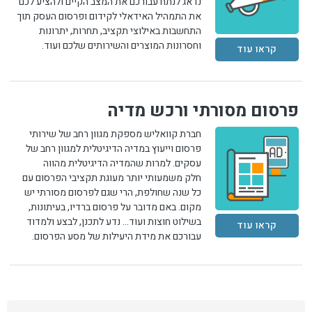
נדאג לנתח עבורכם את המצב הקיים ולהציע לכם
את התמהיל האידאלי לקידום ופרסום העסק תוך
התחשבות באילוצי תקציב, תחרות, יתרונות
וחסרונות המוצרים והשירותים שלכם ועוד.
קראו עוד
פרסום מסורתי ורכש מדיה
חברת קוואליש מספקת מגוון רחב של שירותי
פרסום וייעוץ במדיה הדיגיטלית למגוון רחב של
עסקים. למרות שהמדיה הדיגיטלית מהווה
חלק משמעותי יותר מעוגת תקציבי הפרסום עם
כל שנה שחולפת, הרי שגם לפרסום מסורתי יש
מקום. באם מדובר על פרסום ברדיו, בעיתונות,
בשילוט חוצות ועוד... נדע לתכנן, לבצע ולמדוד
קראו עוד
עבורכם את מידת היעילות של מסע הפרסום.